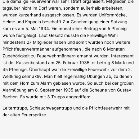
Die damalige Feuerwehr war sehr straff organisiert. Mitglieder, die
tagsüber nicht im Dorf waren, sondern außerhalb arbeiteten,
wurden kurzerhand ausgeschlossen. Es wurden Uniformröcke,
Helme und Koppeln beschafft Zur Genehmigung einer Satzung
kam es am 5. Mai 1934. Ein monatlicher Beitrag von 5 Pfennig
wurde festgelegt. Laut Gesetz musste die Freiwillige Wehr
mindestens 27 Mitglieder haben und somit wurden noch weitere
Pflichtfeuerwehrmänner aufgenommen , die nach 6 Monaten
Zugehörigkeit zu Feuerwehrmännern ernannt wurden. Interessant
ist der Kassenbestand am 25. Februar 1935, er betrug 8 Mark und
45 Pfennige. Überhaupt war die Freiwillige Feuerwehr vor dem 2.
Weltkrieg sehr aktiv. Man hielt regelmäßig Übungen ab, zu denen
mit dem Horn zum Alarm geblasen wurde. So auch bei der großen
Alarmübung am 8. September 1935 auf die Scheune von Gustav
Bachon. Es wurde mit 3 Trupps angegriffen:
Leiterntrupp, Schlauchwagentrupp und die Pflichtfeuerwehr mit
der alten Feuerspritze.