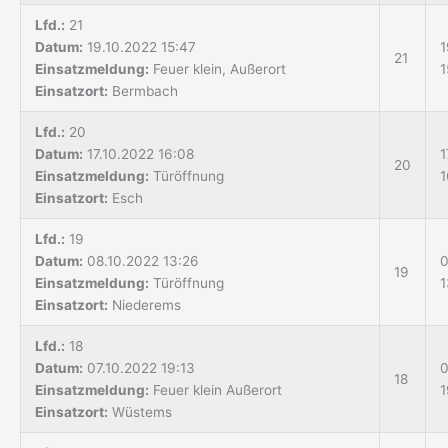
Lfd.:
21
Datum:
19.10.2022 15:47
1
21
Einsatzmeldung:
Feuer klein, Außerort
1
Einsatzort:
Bermbach
Lfd.:
20
Datum:
17.10.2022 16:08
1
20
Einsatzmeldung:
Türöffnung
1
Einsatzort:
Esch
Lfd.:
19
Datum:
08.10.2022 13:26
0
19
Einsatzmeldung:
Türöffnung
1
Einsatzort:
Niederems
Lfd.:
18
Datum:
07.10.2022 19:13
0
18
Einsatzmeldung:
Feuer klein Außerort
1
Einsatzort:
Wüstems