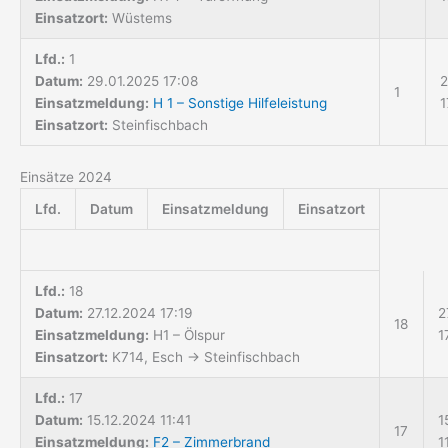
Einsatzort:
Wüstems
Lfd.:
1
Datum:
29.01.2025 17:08
2
1
Einsatzmeldung:
H 1 – Sonstige Hilfeleistung
1
Einsatzort:
Steinfischbach
Einsätze 2024
Lfd.
Datum
Einsatzmeldung
Einsatzort
Lfd.:
18
Datum:
27.12.2024 17:19
2
18
Einsatzmeldung:
H1 – Ölspur
1
Einsatzort:
K714, Esch → Steinfischbach
Lfd.:
17
Datum:
15.12.2024 11:41
1
17
Einsatzmeldung:
F2 – Zimmerbrand
1