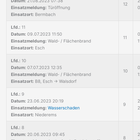
Datum:
21.08.2023 07:38
2
12
Einsatzmeldung:
Türöffnung
0
Einsatzort:
Bermbach
Lfd.:
11
Datum:
09.07.2023 11:50
0
11
Einsatzmeldung:
Wald- / Flächenbrand
1
Einsatzort:
Esch
Lfd.:
10
Datum:
07.07.2023 12:35
0
10
Einsatzmeldung:
Wald- / Flächenbrand
1
Einsatzort:
B8, Esch → Walsdorf
Lfd.:
9
Datum:
23.06.2023 20:19
2
9
Einsatzmeldung:
Wasserschaden
2
Einsatzort:
Niederems
Lfd.:
8
Datum:
20.06.2023 09:45
2
8