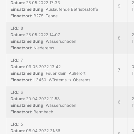
Datum:
25.05.2022 17:33
2
9
Einsatzmeldung:
Auslaufende Betriebsstoffe
1
Einsatzort:
B275, Tenne
Lfd.:
8
Datum:
25.05.2022 14:07
2
8
Einsatzmeldung:
Wasserschaden
1
Einsatzort:
Niederems
Lfd.:
7
Datum:
09.05.2022 13:42
0
7
Einsatzmeldung:
Feuer klein, Außerort
1
Einsatzort:
L3450, Wüstems → Oberems
Lfd.:
6
Datum:
20.04.2022 11:53
2
6
Einsatzmeldung:
Wasserschaden
1
Einsatzort:
Bermbach
Lfd.:
5
Datum:
08.04.2022 21:56
0