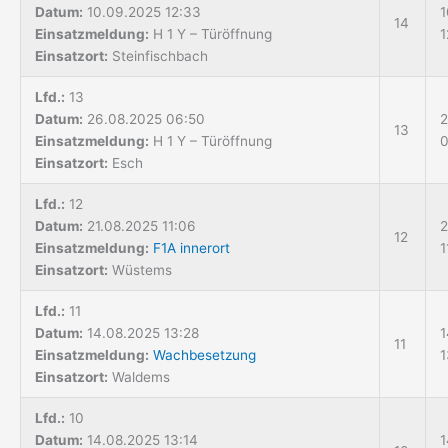
Datum:
10.09.2025 12:33
1
14
Einsatzmeldung:
H 1 Y – Türöffnung
1
Einsatzort:
Steinfischbach
Lfd.:
13
Datum:
26.08.2025 06:50
2
13
Einsatzmeldung:
H 1 Y – Türöffnung
0
Einsatzort:
Esch
Lfd.:
12
Datum:
21.08.2025 11:06
2
12
Einsatzmeldung:
F1A innerort
1
Einsatzort:
Wüstems
Lfd.:
11
Datum:
14.08.2025 13:28
1
11
Einsatzmeldung:
Wachbesetzung
1
Einsatzort:
Waldems
Lfd.:
10
Datum:
14.08.2025 13:14
1