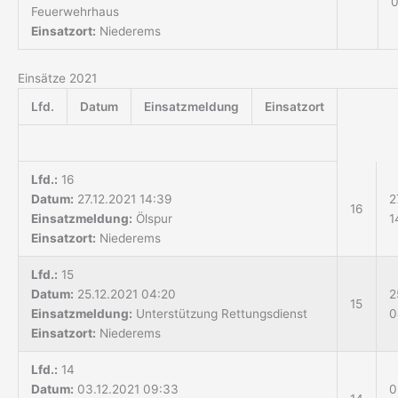
0
Feuerwehrhaus
Einsatzort:
Niederems
Einsätze 2021
Lfd.
Datum
Einsatzmeldung
Einsatzort
Lfd.:
16
Datum:
27.12.2021 14:39
2
16
Einsatzmeldung:
Ölspur
1
Einsatzort:
Niederems
Lfd.:
15
Datum:
25.12.2021 04:20
2
15
Einsatzmeldung:
Unterstützung Rettungsdienst
0
Einsatzort:
Niederems
Lfd.:
14
Datum:
03.12.2021 09:33
0