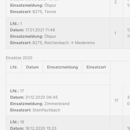
2
Einsatzmeldung:
Ölspur
1
Einsatzort:
B275, Tenne
Lfd.:
1
Datum:
17.01.2021 11:48
1
1
Einsatzmeldung:
Ölspur
1
Einsatzort:
B275, Reichenbach → Niederems
Einsätze 2020
Lfd.
Datum
Einsatzmeldung
Einsatzort
Lfd.:
17
Datum:
31.12.2020 06:45
3
17
Einsatzmeldung:
Zimmerbrand
0
Einsatzort:
Steinfischbach
Lfd.:
16
Datum:
18.12.2020 15:23
1