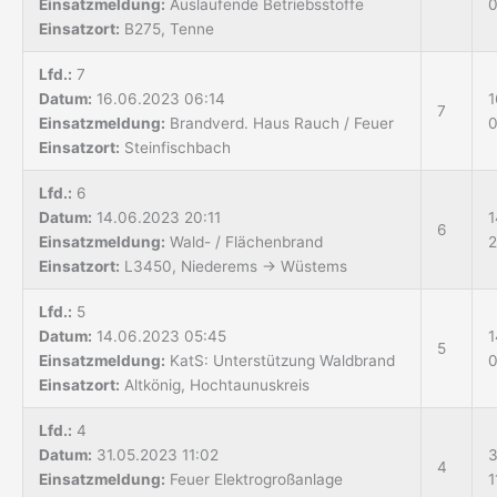
Einsatzmeldung:
Auslaufende Betriebsstoffe
0
Einsatzort:
B275, Tenne
Lfd.:
7
Datum:
16.06.2023 06:14
1
7
Einsatzmeldung:
Brandverd. Haus Rauch / Feuer
0
Einsatzort:
Steinfischbach
Lfd.:
6
Datum:
14.06.2023 20:11
1
6
Einsatzmeldung:
Wald- / Flächenbrand
2
Einsatzort:
L3450, Niederems → Wüstems
Lfd.:
5
Datum:
14.06.2023 05:45
1
5
Einsatzmeldung:
KatS: Unterstützung Waldbrand
0
Einsatzort:
Altkönig, Hochtaunuskreis
Lfd.:
4
Datum:
31.05.2023 11:02
3
4
Einsatzmeldung:
Feuer Elektrogroßanlage
1