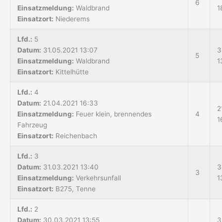
6
Einsatzmeldung:
Waldbrand
1
Einsatzort:
Niederems
Lfd.:
5
Datum:
31.05.2021 13:07
3
5
Einsatzmeldung:
Waldbrand
1
Einsatzort:
Kittelhütte
Lfd.:
4
Datum:
21.04.2021 16:33
2
Einsatzmeldung:
Feuer klein, brennendes
4
1
Fahrzeug
Einsatzort:
Reichenbach
Lfd.:
3
Datum:
31.03.2021 13:40
3
3
Einsatzmeldung:
Verkehrsunfall
1
Einsatzort:
B275, Tenne
Lfd.:
2
Datum:
30.03.2021 13:55
3