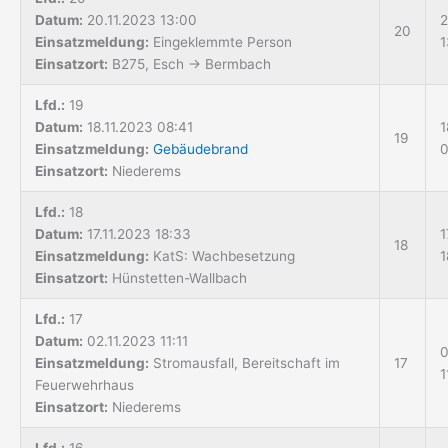
Datum:
20.11.2023 13:00
2
20
Einsatzmeldung:
Eingeklemmte Person
1
Einsatzort:
B275, Esch → Bermbach
Lfd.:
19
Datum:
18.11.2023 08:41
1
19
Einsatzmeldung:
Gebäudebrand
0
Einsatzort:
Niederems
Lfd.:
18
Datum:
17.11.2023 18:33
1
18
Einsatzmeldung:
KatS: Wachbesetzung
1
Einsatzort:
Hünstetten-Wallbach
Lfd.:
17
Datum:
02.11.2023 11:11
0
Einsatzmeldung:
Stromausfall, Bereitschaft im
17
1
Feuerwehrhaus
Einsatzort:
Niederems
Lfd.:
16