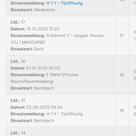
Einsatzmeldung:
H 1 Y – Türöffnung
1
Einsatzort:
Niederems
Lfd.:
17
Datum:
10.10.2025 12:23
1
Einsatzmeldung:
H Klemm1 Y – eingekl. Person
17
1
(VU / MASCHINE)
Einsatzort:
Esch
Lfd.:
16
Datum:
01.10.2025 20:02
0
Einsatzmeldung:
F RWM (Privater
16
2
Rauch/Feuermeldung)
Einsatzort:
Bermbach
Lfd.:
15
Datum:
23.09.2025 08:34
2
15
Einsatzmeldung:
H 1 Y – Türöffnung
0
Einsatzort:
Bermbach
Lfd.:
14