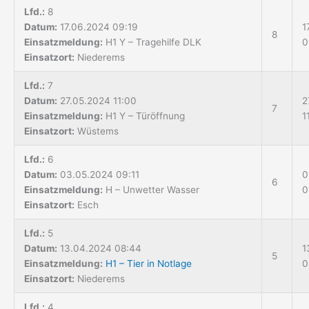
Lfd.:
8
Datum:
17.06.2024 09:19
1
8
Einsatzmeldung:
H1 Y – Tragehilfe DLK
0
Einsatzort:
Niederems
Lfd.:
7
Datum:
27.05.2024 11:00
2
7
Einsatzmeldung:
H1 Y – Türöffnung
1
Einsatzort:
Wüstems
Lfd.:
6
Datum:
03.05.2024 09:11
0
6
Einsatzmeldung:
H – Unwetter Wasser
0
Einsatzort:
Esch
Lfd.:
5
Datum:
13.04.2024 08:44
1
5
Einsatzmeldung:
H1 – Tier in Notlage
0
Einsatzort:
Niederems
Lfd.:
4