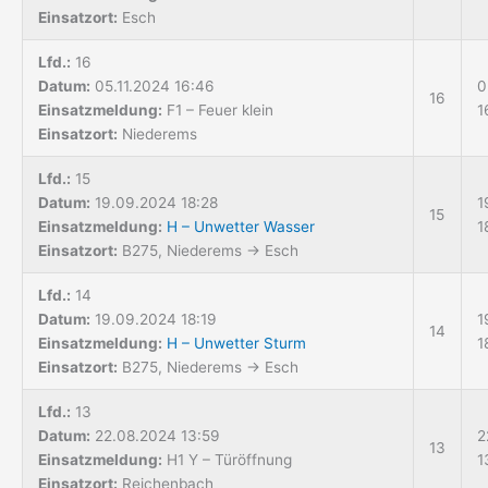
Einsatzort:
Esch
Lfd.:
16
Datum:
05.11.2024 16:46
0
16
Einsatzmeldung:
F1 – Feuer klein
1
Einsatzort:
Niederems
Lfd.:
15
Datum:
19.09.2024 18:28
1
15
Einsatzmeldung:
H – Unwetter Wasser
1
Einsatzort:
B275, Niederems → Esch
Lfd.:
14
Datum:
19.09.2024 18:19
1
14
Einsatzmeldung:
H – Unwetter Sturm
1
Einsatzort:
B275, Niederems → Esch
Lfd.:
13
Datum:
22.08.2024 13:59
2
13
Einsatzmeldung:
H1 Y – Türöffnung
1
Einsatzort:
Reichenbach