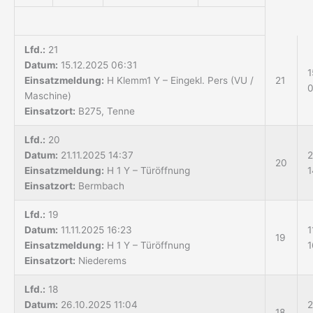
Lfd.:
21
Datum:
15.12.2025 06:31
1
Einsatzmeldung:
H Klemm1 Y – Eingekl. Pers (VU /
21
0
Maschine)
Einsatzort:
B275, Tenne
Lfd.:
20
Datum:
21.11.2025 14:37
2
20
Einsatzmeldung:
H 1 Y – Türöffnung
1
Einsatzort:
Bermbach
Lfd.:
19
Datum:
11.11.2025 16:23
1
19
Einsatzmeldung:
H 1 Y – Türöffnung
1
Einsatzort:
Niederems
Lfd.:
18
Datum:
26.10.2025 11:04
2
18