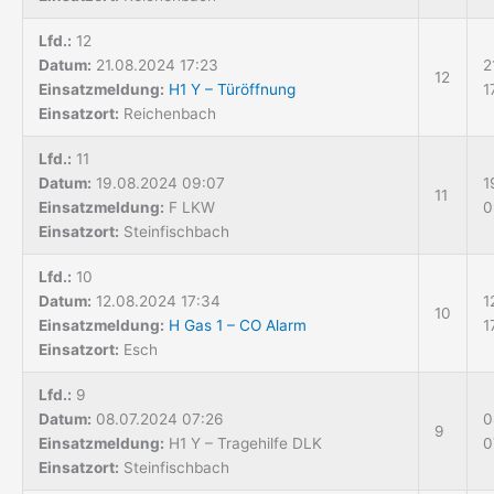
Lfd.:
12
Datum:
21.08.2024 17:23
2
12
Einsatzmeldung:
H1 Y – Türöffnung
1
Einsatzort:
Reichenbach
Lfd.:
11
Datum:
19.08.2024 09:07
1
11
Einsatzmeldung:
F LKW
0
Einsatzort:
Steinfischbach
Lfd.:
10
Datum:
12.08.2024 17:34
1
10
Einsatzmeldung:
H Gas 1 – CO Alarm
1
Einsatzort:
Esch
Lfd.:
9
Datum:
08.07.2024 07:26
0
9
Einsatzmeldung:
H1 Y – Tragehilfe DLK
0
Einsatzort:
Steinfischbach