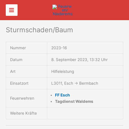
Zum
Inhalt
springen
Sturmschaden/Baum
Nummer
2023-16
Datum
8. September 2023, 13:32 Uhr
Art
Hilfeleistung
Einsatzort
L3011, Esch → Bermbach
FF Esch
Feuerwehren
Tagdienst Waldems
Weitere Kräfte