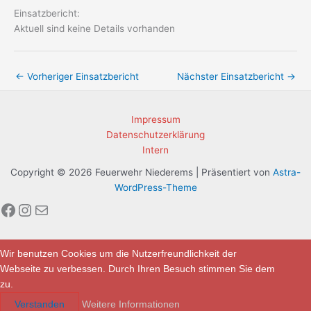
Einsatzbericht:
Aktuell sind keine Details vorhanden
←
Vorheriger Einsatzbericht
Nächster Einsatzbericht
→
Impressum
Datenschutzerklärung
Intern
Copyright © 2026 Feuerwehr Niederems | Präsentiert von
Astra-
WordPress-Theme
Facebook
Instagram
E-Mail
Wir benutzen Cookies um die Nutzerfreundlichkeit der
Webseite zu verbessen. Durch Ihren Besuch stimmen Sie dem
zu.
Verstanden
Weitere Informationen