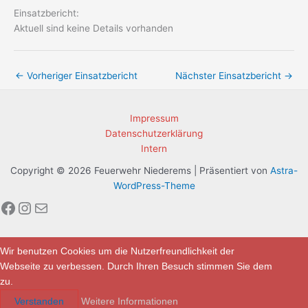
Einsatzbericht:
Aktuell sind keine Details vorhanden
←
Vorheriger Einsatzbericht
Nächster Einsatzbericht
→
Impressum
Datenschutzerklärung
Intern
Copyright © 2026 Feuerwehr Niederems | Präsentiert von
Astra-
WordPress-Theme
Facebook
Instagram
E-Mail
Wir benutzen Cookies um die Nutzerfreundlichkeit der
Webseite zu verbessen. Durch Ihren Besuch stimmen Sie dem
zu.
Verstanden
Weitere Informationen