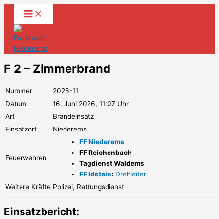
Zum
Inhalt
springen
F 2 – Zimmerbrand
Nummer
2026-11
Datum
16. Juni 2026, 11:07 Uhr
Art
Brandeinsatz
Einsatzort
Niederems
FF Niederems
FF Reichenbach
Feuerwehren
Tagdienst Waldems
FF Idstein
:
Drehleiter
Weitere Kräfte
Polizei, Rettungsdienst
Einsatzbericht: