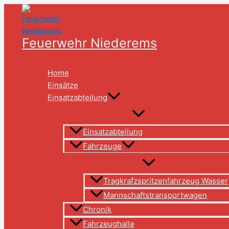
Zum
Inhalt
springen
Feuerwehr Niederems
Home
Einsätze
Einsatzabteilung
Einsatzabteilung
Fahrzeuge
Tragkrafzspritzenfahrzeug Wasser
Mannschaftstransportwagen
Chronik
Fahrzeughalle