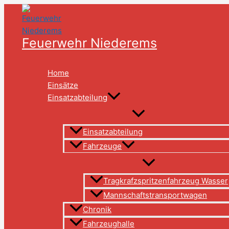
Zum
Inhalt
springen
Feuerwehr Niederems
Home
Einsätze
Einsatzabteilung
Einsatzabteilung
Fahrzeuge
Tragkrafzspritzenfahrzeug Wasser
Mannschaftstransportwagen
Chronik
Fahrzeughalle