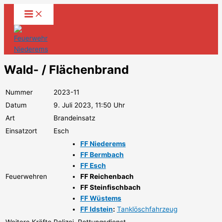
Zum
Inhalt
springen
Wald- / Flächenbrand
Nummer
2023-11
Datum
9. Juli 2023, 11:50 Uhr
Art
Brandeinsatz
Einsatzort
Esch
FF Niederems
FF Bermbach
FF Esch
Feuerwehren
FF Reichenbach
FF Steinfischbach
FF Wüstems
FF Idstein
:
Tanklöschfahrzeug
Weitere Kräfte
Polizei, Rettungsdienst