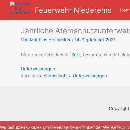
Zum
Feuerwehr Niederems
Inhalt
Hom
springen
Jährliche Atemschutzunterwe
Von
Matthias Heilhecker
/
14. September 2021
Bitte registriere dich für
Kurs
, bevor du mit der Lekti
Unterweisungen
Zurück zu:
Atemschutz
>
Unterweisungen
Copyright
Wir benutzen Cookies um die Nutzerfreundlichkeit der Webseite zu