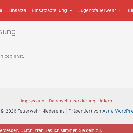
e
Einsätze
Einsatzabteilung
Jugendfeuerwehr
Ki
isung
on beginnst.
Impressum
Datenschutzerklärung
Intern
 © 2026 Feuerwehr Niederems | Präsentiert von
Astra-WordPr
 verbessen. Durch Ihren Besuch stimmen Sie dem zu.