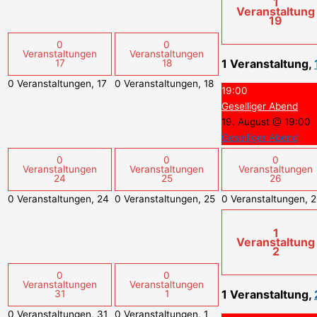
1
Veranstaltung
19
0
0
Veranstaltungen
Veranstaltungen
1 Veranstaltung,
17
18
0 Veranstaltungen,
17
0 Veranstaltungen,
18
19:00
Geselliger Abend
19. August @ 19:00
Geselliger Abend
0
0
0
Veranstaltungen
Veranstaltungen
Veranstaltungen
24
25
26
0 Veranstaltungen,
24
0 Veranstaltungen,
25
0 Veranstaltungen,
2
1
Veranstaltung
2
0
0
Veranstaltungen
Veranstaltungen
1 Veranstaltung,
31
1
0 Veranstaltungen,
31
0 Veranstaltungen,
1